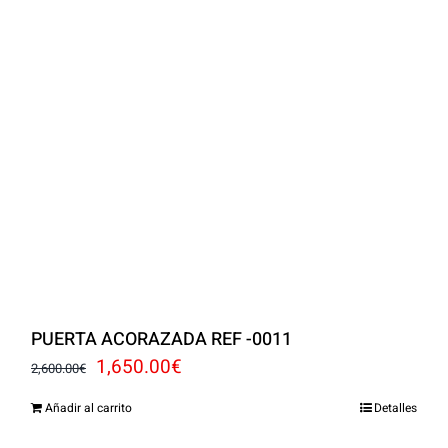
PUERTA ACORAZADA REF -0011
El
El
1,650.00
€
2,600.00
€
precio
precio
Añadir al carrito
Detalles
original
actual