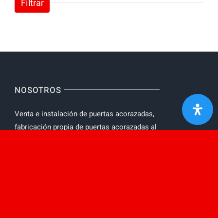
Filtrar
NOSOTROS
Venta e instalación de puertas acorazadas,
fabricación propia de puertas acorazadas al
mejor precio. Puertas acorazadas con
Protección ignifuga y acústica.
AVISO LEGAL
Toggle
Navigation