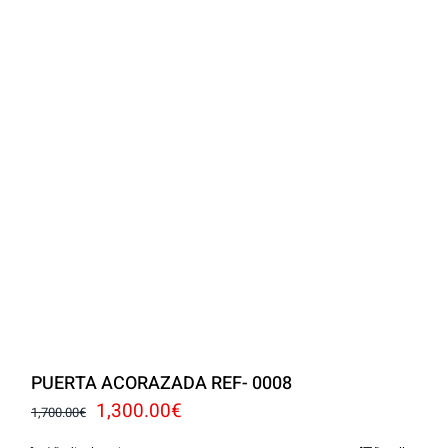
PUERTA ACORAZADA REF- 0008
El
El
1,300.00
€
1,700.00
€
precio
precio