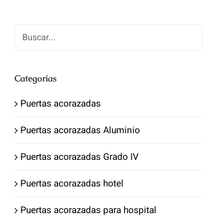
1,600.00€.
1,300.00€.
Categorías
Puertas acorazadas
Puertas acorazadas Aluminio
Puertas acorazadas Grado IV
Puertas acorazadas hotel
Puertas acorazadas para hospital