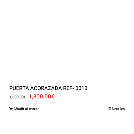
PUERTA ACORAZADA REF- 0010
El
El
1,300.00
€
1,600.00
€
precio
precio
Añadir al carrito
Detalles
original
actual
era:
es: