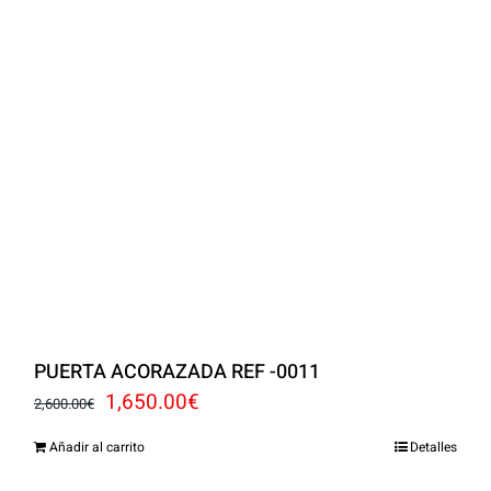
PUERTA ACORAZADA REF -0011
El
El
1,650.00
€
2,600.00
€
precio
precio
Añadir al carrito
Detalles
original
actual