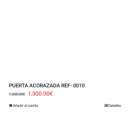
PUERTA ACORAZADA REF- 0010
El
El
1,300.00
€
1,600.00
€
precio
precio
Añadir al carrito
Detalles
original
actual
era:
es: