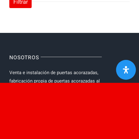
Filtrar
NOSOTROS
Venta e instalación de puertas acorazadas,
fabricación propia de puertas acorazadas al
mejor precio. Puertas acorazadas con
Protección ignifuga y acústica.
AVISO LEGAL
Toggle
Navigation