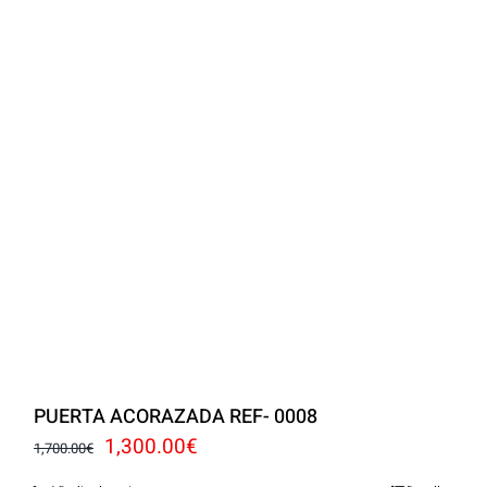
PUERTA ACORAZADA REF- 0008
El
El
1,300.00
€
1,700.00
€
precio
precio