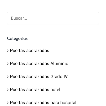
1,600.00€.
1,300.00€.
Categorías
Puertas acorazadas
Puertas acorazadas Aluminio
Puertas acorazadas Grado IV
Puertas acorazadas hotel
Puertas acorazadas para hospital