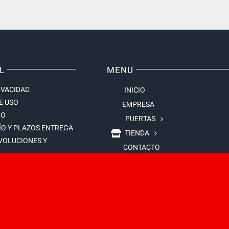
L
MENU
IVACIDAD
INICIO
E USO
EMPRESA
GO
PUERTAS
ÍO Y PLAZOS ENTREGA
TIENDA
EVOLUCIONES Y
CONTACTO
E VENTA
S