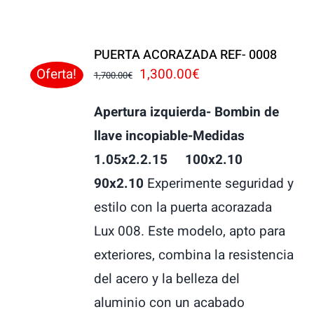
PUERTA ACORAZADA REF- 0008
El
El
1,300.00
€
Oferta!
1,700.00
€
precio
precio
Apertura izquierda- Bombin de
original
actual
llave incopiable-Medidas
era:
es:
1.05x2.2.15 100x2.10
1,700.00€.
1,300.00€.
90x2.10
Experimente seguridad y
estilo con la puerta acorazada
Lux 008. Este modelo, apto para
exteriores, combina la resistencia
del acero y la belleza del
aluminio con un acabado