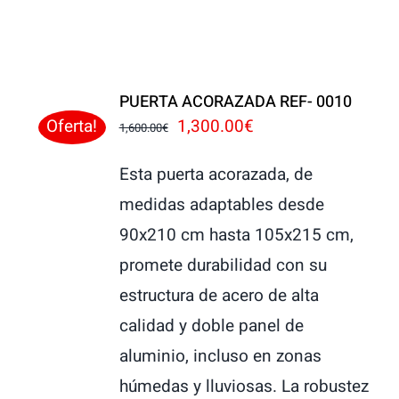
PUERTA ACORAZADA REF- 0010
El
El
1,300.00
€
Oferta!
1,600.00
€
precio
precio
Esta puerta acorazada, de
original
actual
medidas adaptables desde
era:
es:
90x210 cm hasta 105x215 cm,
1,600.00€.
1,300.00€.
promete durabilidad con su
estructura de acero de alta
calidad y doble panel de
aluminio, incluso en zonas
húmedas y lluviosas. La robustez