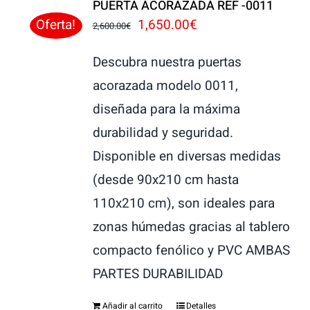
PUERTA ACORAZADA REF -0011
El
El
1,650.00
€
Oferta!
2,600.00
€
precio
precio
Descubra nuestra puertas
original
actual
acorazada modelo 0011,
era:
es:
diseñada para la máxima
2,600.00€.
1,650.00€.
durabilidad y seguridad.
Disponible en diversas medidas
(desde 90x210 cm hasta
110x210 cm), son ideales para
zonas húmedas gracias al tablero
compacto fenólico y PVC AMBAS
PARTES DURABILIDAD
Añadir al carrito
Detalles