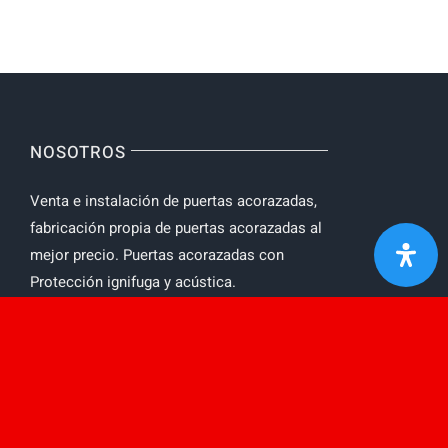
NOSOTROS
Venta e instalación de puertas acorazadas,
fabricación propia de puertas acorazadas al
mejor precio. Puertas acorazadas con
Protección ignifuga y acústica.
AVISO LEGAL
Toggle
Navigation
Política de privacidad
MENU