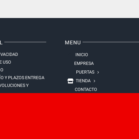
L
MENU
IVACIDAD
INICIO
E USO
EMPRESA
GO
PUERTAS
ÍO Y PLAZOS ENTREGA
TIENDA
EVOLUCIONES Y
CONTACTO
E VENTA
S