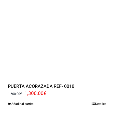
PUERTA ACORAZADA REF- 0010
El
El
1,300.00
€
1,600.00
€
precio
precio
Añadir al carrito
Detalles
original
actual