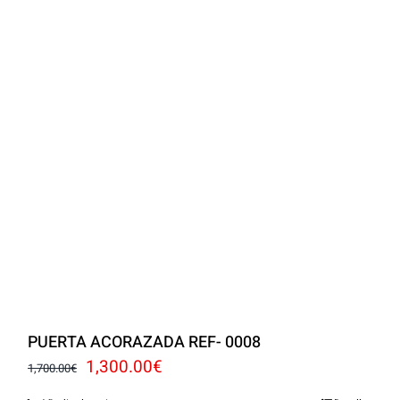
PUERTA ACORAZADA REF- 0008
El
El
1,300.00
€
1,700.00
€
precio
precio