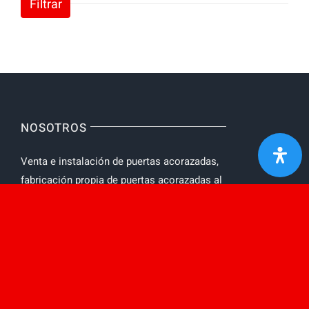
Filtrar
NOSOTROS
Venta e instalación de puertas acorazadas,
fabricación propia de puertas acorazadas al
mejor precio. Puertas acorazadas con
Protección ignifuga y acústica.
AVISO LEGAL
Toggle
Navigation