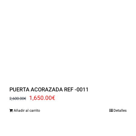
PUERTA ACORAZADA REF -0011
El
El
1,650.00
€
2,600.00
€
precio
precio
Añadir al carrito
Detalles
original
actual
era:
es: