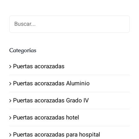
2,600.00€.
1,650.00€.
Categorías
Puertas acorazadas
Puertas acorazadas Aluminio
Puertas acorazadas Grado IV
Puertas acorazadas hotel
Puertas acorazadas para hospital