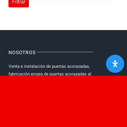
Filtrar
NOSOTROS
Venta e instalación de puertas acorazadas,
fabricación propia de puertas acorazadas al
mejor precio. Puertas acorazadas con
Protección ignifuga y acústica.
AVISO LEGAL
Toggle
Navigation