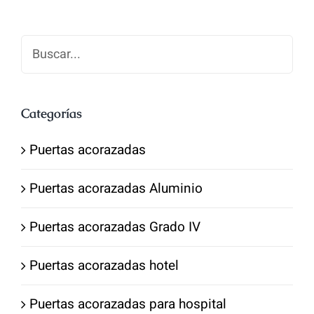
1,700.00€.
1,300.00€.
Categorías
Puertas acorazadas
Puertas acorazadas Aluminio
Puertas acorazadas Grado IV
Puertas acorazadas hotel
Puertas acorazadas para hospital