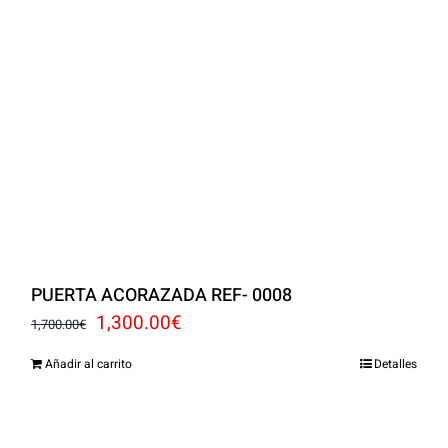
PUERTA ACORAZADA REF- 0008
El
El
1,300.00
€
1,700.00
€
precio
precio
Añadir al carrito
Detalles
original
actual
era:
es: