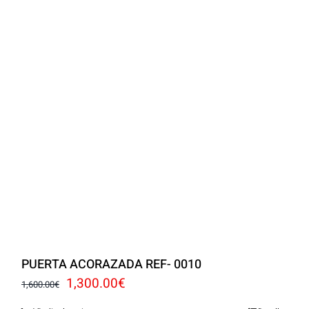
PUERTA ACORAZADA REF- 0010
El
El
1,300.00
€
1,600.00
€
precio
precio