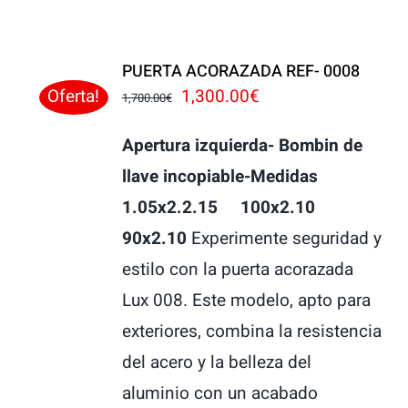
PUERTA ACORAZADA REF- 0008
El
El
1,300.00
€
Oferta!
1,700.00
€
precio
precio
Apertura izquierda- Bombin de
original
actual
llave incopiable-Medidas
era:
es:
1.05x2.2.15 100x2.10
1,700.00€.
1,300.00€.
90x2.10
Experimente seguridad y
estilo con la puerta acorazada
Lux 008. Este modelo, apto para
exteriores, combina la resistencia
del acero y la belleza del
aluminio con un acabado