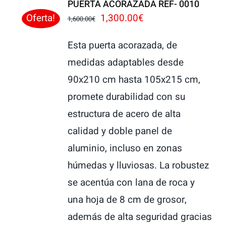
PUERTA ACORAZADA REF- 0010
El
El
1,300.00
€
Oferta!
1,600.00
€
precio
precio
Esta puerta acorazada, de
original
actual
medidas adaptables desde
era:
es:
90x210 cm hasta 105x215 cm,
1,600.00€.
1,300.00€.
promete durabilidad con su
estructura de acero de alta
calidad y doble panel de
aluminio, incluso en zonas
húmedas y lluviosas. La robustez
se acentúa con lana de roca y
una hoja de 8 cm de grosor,
además de alta seguridad gracias