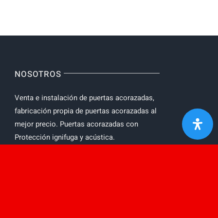
NOSOTROS
Venta e instalación de puertas acorazadas,
fabricación propia de puertas acorazadas al
mejor precio. Puertas acorazadas con
Protección ignifuga y acústica.
AVISO LEGAL
Toggle
Navigation
Política de privacidad
MENU