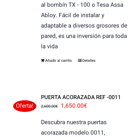
al bombín TX - 100 o Tesa Assa
Abloy. Fácil de instalar y
adaptable a diversos grosores de
pared, es una inversión para toda
la vida
Añadir al carrito
Detalles
PUERTA ACORAZADA REF -0011
El
El
1,650.00
€
Oferta!
2,600.00
€
precio
precio
Descubra nuestra puertas
original
actual
acorazada modelo 0011,
era:
es: