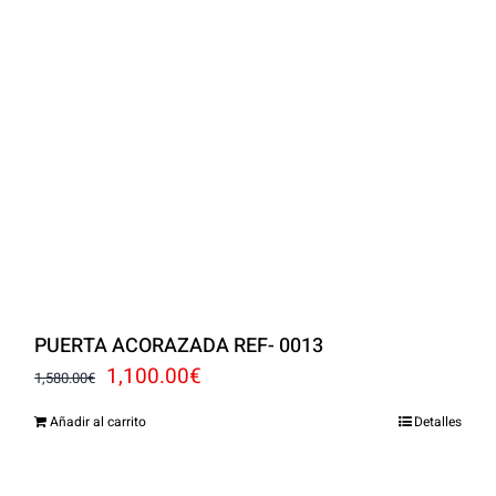
PUERTA ACORAZADA REF- 0013
El
El
1,100.00
€
1,580.00
€
precio
precio
Añadir al carrito
Detalles
original
actual
era:
es: