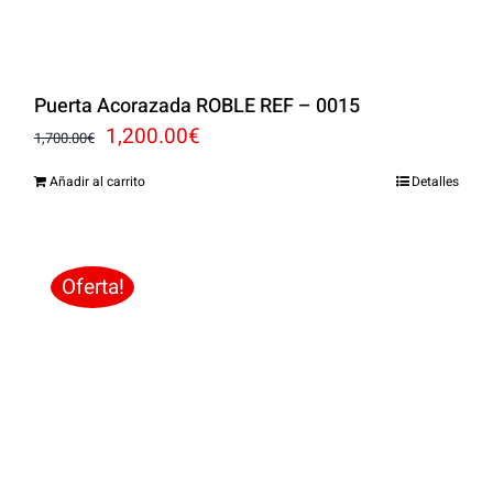
Puerta Acorazada ROBLE REF – 0015
El
El
1,200.00
€
1,700.00
€
precio
precio
Añadir al carrito
Detalles
original
actual
era:
es:
1,700.00€.
1,200.00€.
Oferta!