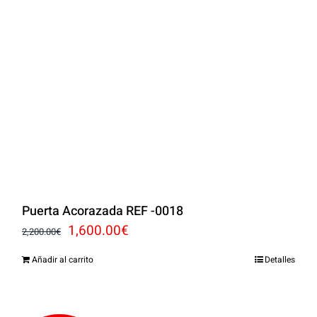
Puerta Acorazada REF -0018
El
El
1,600.00
€
2,200.00
€
precio
precio
Añadir al carrito
Detalles
original
actual
era:
es: