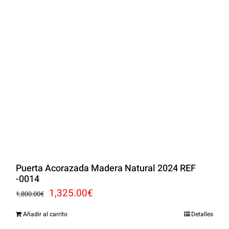
Puerta Acorazada Madera Natural 2024 REF
-0014
El
El
1,325.00
€
1,800.00
€
precio
precio
Añadir al carrito
Detalles
original
actual