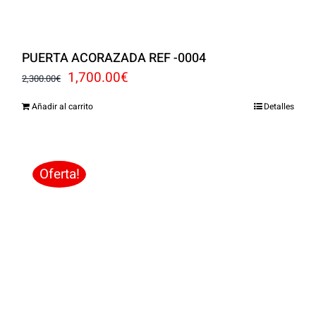
PUERTA ACORAZADA REF -0004
El
El
1,700.00
€
2,300.00
€
precio
precio
Añadir al carrito
Detalles
original
actual
era:
es:
2,300.00€.
1,700.00€.
Oferta!