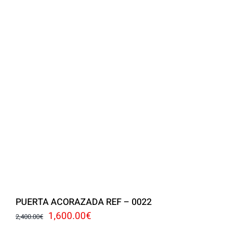
PUERTA ACORAZADA REF – 0022
El
El
1,600.00
€
2,400.00
€