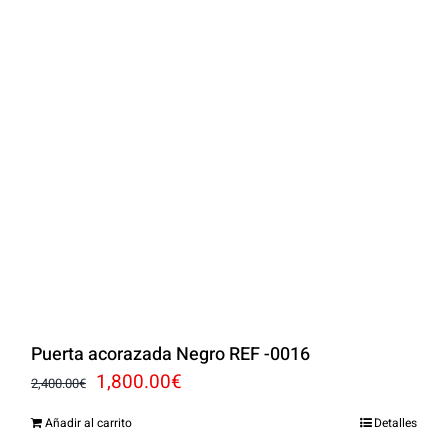
Puerta acorazada Negro REF -0016
El
El
1,800.00
€
2,400.00
€
precio
precio
Añadir al carrito
Detalles