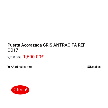
Puerta Acorazada GRIS ANTRACITA REF –
OO17
El
El
1,600.00
€
2,200.00
€
precio
precio
Añadir al carrito
Detalles
original
actual
era:
es:
2,200.00€.
1,600.00€.
Oferta!