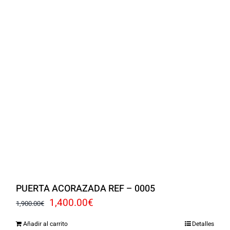
PUERTA ACORAZADA REF – 0005
El
El
1,400.00
€
1,900.00
€
precio
precio
Añadir al carrito
Detalles