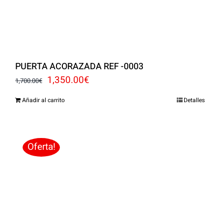
PUERTA ACORAZADA REF -0003
El
El
1,350.00
€
1,700.00
€
precio
precio
Añadir al carrito
Detalles
original
actual
era:
es:
1,700.00€.
1,350.00€.
Oferta!