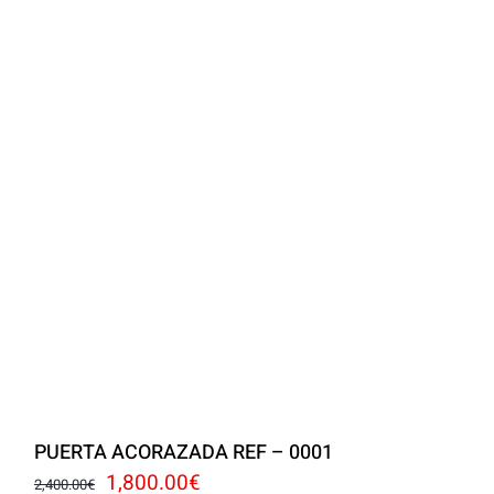
PUERTA ACORAZADA REF – 0001
El
El
1,800.00
€
2,400.00
€