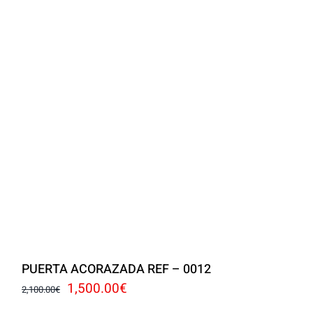
PUERTA ACORAZADA REF – 0012
El
El
1,500.00
€
2,100.00
€
precio
precio