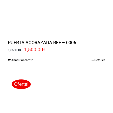
PUERTA ACORAZADA REF – 0006
El
El
1,500.00
€
1,850.00
€
precio
precio
Añadir al carrito
Detalles
original
actual
era:
es:
1,850.00€.
1,500.00€.
Oferta!