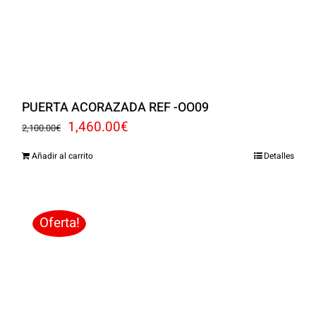
PUERTA ACORAZADA REF -OO09
El
El
1,460.00
€
2,100.00
€
precio
precio
Añadir al carrito
Detalles
original
actual
era:
es:
2,100.00€.
1,460.00€.
Oferta!