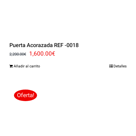
Puerta Acorazada REF -0018
El
El
1,600.00
€
2,200.00
€
precio
precio
Añadir al carrito
Detalles
original
actual
era:
es:
2,200.00€.
1,600.00€.
Oferta!