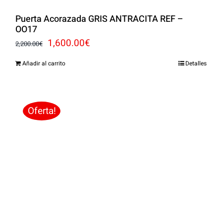
Puerta Acorazada GRIS ANTRACITA REF –
OO17
El
El
1,600.00
€
2,200.00
€
precio
precio
Añadir al carrito
Detalles
original
actual
era:
es:
2,200.00€.
1,600.00€.
Oferta!