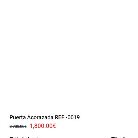
Puerta Acorazada REF -0019
El
El
1,800.00
€
2,700.00
€
precio
precio