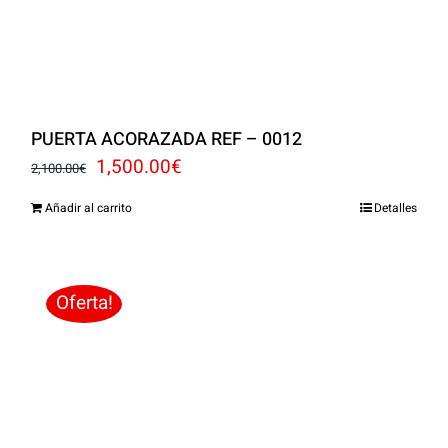
PUERTA ACORAZADA REF – 0012
El
El
1,500.00
€
2,100.00
€
precio
precio
Añadir al carrito
Detalles
original
actual
era:
es:
2,100.00€.
1,500.00€.
Oferta!