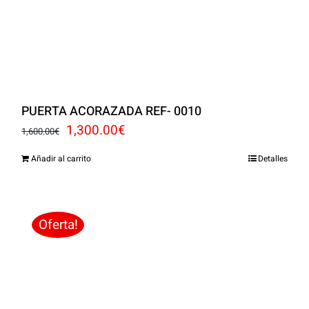
PUERTA ACORAZADA REF- 0010
El
El
1,300.00
€
1,600.00
€
precio
precio
Añadir al carrito
Detalles
original
actual
era:
es:
1,600.00€.
1,300.00€.
Oferta!