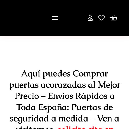
Saltar
al
Toggle
contenido
Navigation
Inicio
Empresa
Puertas
Aquí puedes Comprar
puertas acorazadas al Mejor
Tienda
Precio – Envíos Rápidos a
Contacto
Toda España: Puertas de
seguridad a medida – Ven a