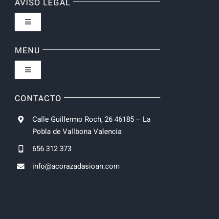
AVISO LEGAL
Toggle
Navigation
Política de privacidad
MENU
Toggle
Condiciones de uso
Navigation
Inicio
CONTACTO
Formas de Pago
Calle Guillermo Roch, 26 46185 – La
Empresa
Pobla de Vallbona Valencia
Gastos de Envío y Plazos entrega
656 312 373
Puertas
info@acorazadasioan.com
Política de devoluciones y reembolsos
Tienda
Condiciones de venta