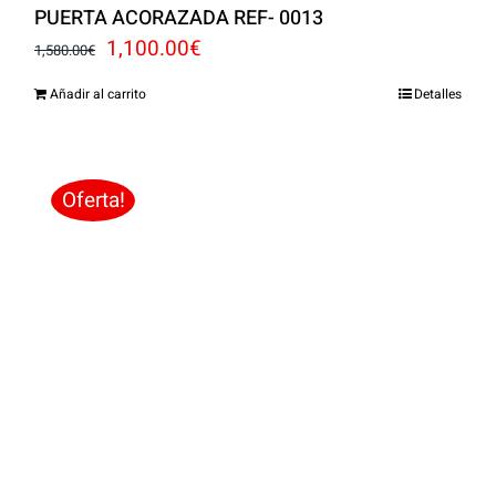
PUERTA ACORAZADA REF- 0013
El
El
1,100.00
€
1,580.00
€
precio
precio
Añadir al carrito
Detalles
original
actual
era:
es:
1,580.00€.
1,100.00€.
Oferta!