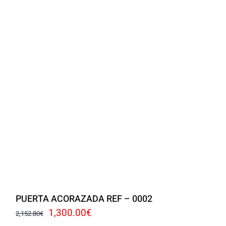
PUERTA ACORAZADA REF – 0002
El
El
1,300.00
€
2,152.80
€