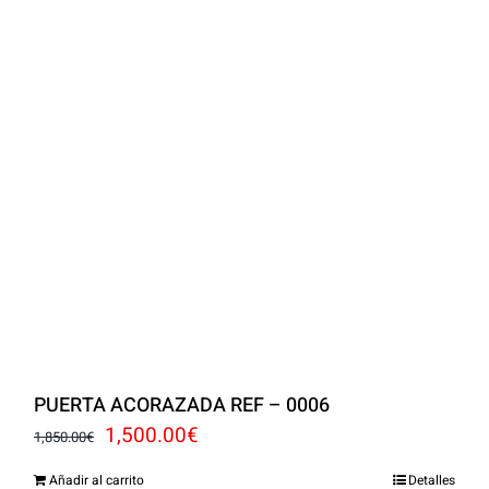
PUERTA ACORAZADA REF – 0006
El
El
1,500.00
€
1,850.00
€
precio
precio
Añadir al carrito
Detalles