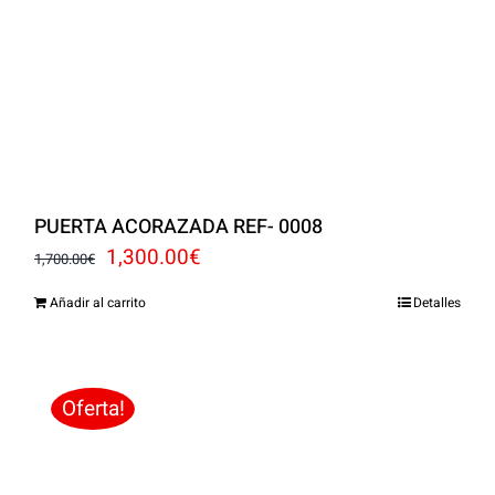
PUERTA ACORAZADA REF- 0008
El
El
1,300.00
€
1,700.00
€
precio
precio
Añadir al carrito
Detalles
original
actual
era:
es:
1,700.00€.
1,300.00€.
Oferta!