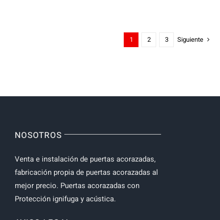
original
actual
era:
es:
1
2
3
Siguiente
1,850.00€.
1,500.00€.
NOSOTROS
Venta e instalación de puertas acorazadas,
fabricación propia de puertas acorazadas al
mejor precio. Puertas acorazadas con
Protección ignifuga y acústica.