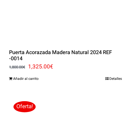
Puerta Acorazada Madera Natural 2024 REF
-0014
El
El
1,325.00
€
1,800.00
€
precio
precio
Añadir al carrito
Detalles
original
actual
era:
es:
1,800.00€.
1,325.00€.
Oferta!