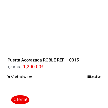
Puerta Acorazada ROBLE REF – 0015
El
El
1,200.00
€
1,700.00
€
precio
precio
Añadir al carrito
Detalles
original
actual
era:
es:
1,700.00€.
1,200.00€.
Oferta!