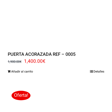
PUERTA ACORAZADA REF – 0005
El
El
1,400.00
€
1,900.00
€
precio
precio
Añadir al carrito
Detalles
original
actual
era:
es:
1,900.00€.
1,400.00€.
Oferta!