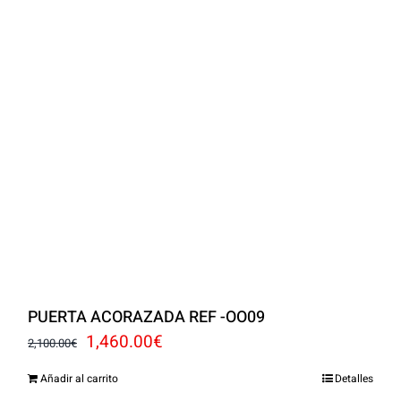
PUERTA ACORAZADA REF -OO09
El
El
1,460.00
€
2,100.00
€
precio
precio
Añadir al carrito
Detalles