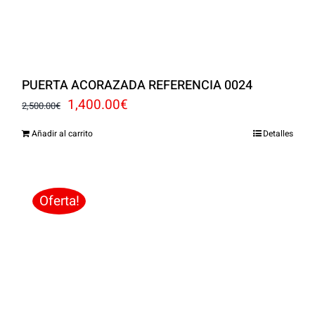
PUERTA ACORAZADA REFERENCIA 0024
El
El
1,400.00
€
2,500.00
€
precio
precio
Añadir al carrito
Detalles
original
actual
era:
es:
2,500.00€.
1,400.00€.
Oferta!