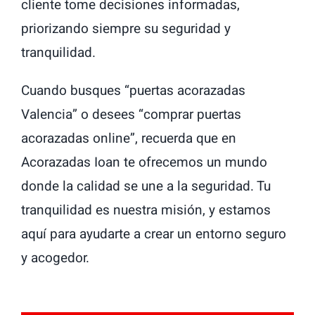
cliente tome decisiones informadas,
priorizando siempre su seguridad y
tranquilidad.
Cuando busques “puertas acorazadas
Valencia” o desees “comprar puertas
acorazadas online”, recuerda que en
Acorazadas Ioan te ofrecemos un mundo
donde la calidad se une a la seguridad. Tu
tranquilidad es nuestra misión, y estamos
aquí para ayudarte a crear un entorno seguro
y acogedor.