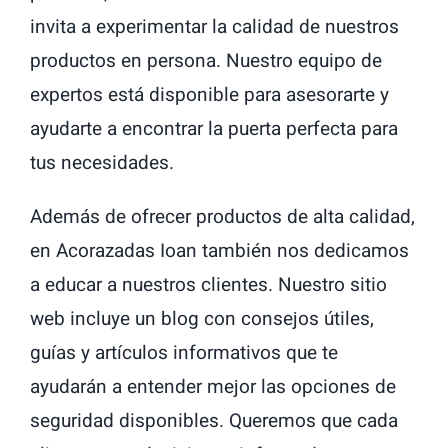
invita a experimentar la calidad de nuestros
productos en persona. Nuestro equipo de
expertos está disponible para asesorarte y
ayudarte a encontrar la puerta perfecta para
tus necesidades.
Además de ofrecer productos de alta calidad,
en Acorazadas Ioan también nos dedicamos
a educar a nuestros clientes. Nuestro sitio
web incluye un blog con consejos útiles,
guías y artículos informativos que te
ayudarán a entender mejor las opciones de
seguridad disponibles. Queremos que cada