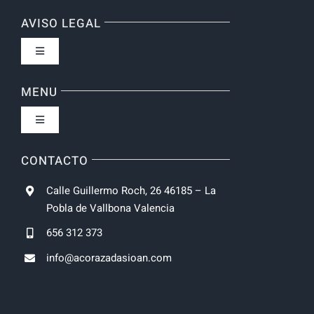
AVISO LEGAL
Toggle
Navigation
Política de privacidad
MENU
Toggle
Condiciones de uso
Navigation
Inicio
CONTACTO
Formas de Pago
Calle Guillermo Roch, 26 46185 – La
Empresa
Pobla de Vallbona Valencia
Gastos de Envío y Plazos entrega
656 312 373
Puertas
info@acorazadasioan.com
Política de devoluciones y reembolsos
Tienda