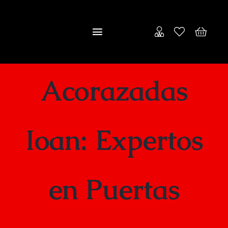
Saltar
al
Toggle
contenido
Navigation
Inicio
Acorazadas
Empresa
Puertas
Ioan: Expertos
Tienda
en Puertas
Contacto