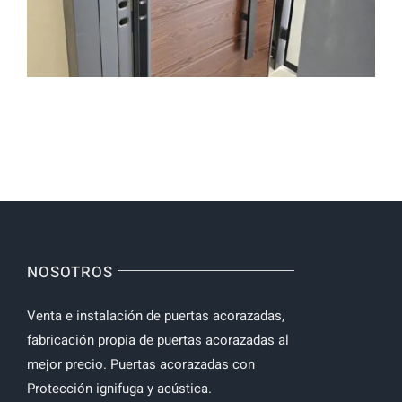
NOSOTROS
Venta e instalación de puertas acorazadas,
fabricación propia de puertas acorazadas al
mejor precio. Puertas acorazadas con
Protección ignifuga y acústica.