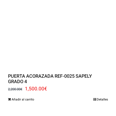
PUERTA ACORAZADA REF-0025 SAPELY
GRADO 4
El
El
1,500.00
€
2,200.00
€
precio
precio
Añadir al carrito
Detalles
original
actual
era:
es: