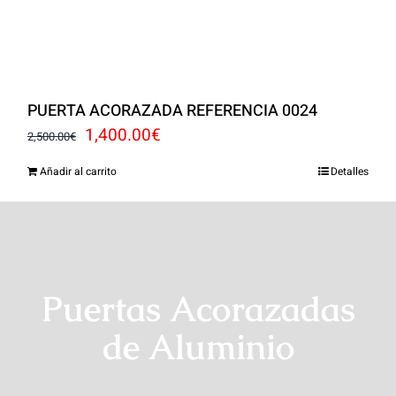
PUERTA ACORAZADA REFERENCIA 0024
El
El
1,400.00
€
2,500.00
€
precio
precio
Añadir al carrito
Detalles
original
actual
era:
es:
2,500.00€.
1,400.00€.
Puertas Acorazadas
de Aluminio