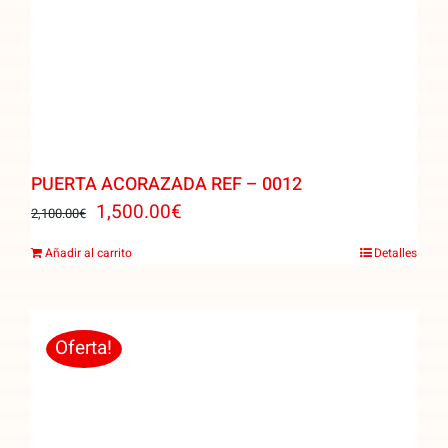
PUERTA ACORAZADA REF – 0012
El
El
1,500.00
€
2,100.00
€
precio
precio
Añadir al carrito
Detalles
original
actual
era:
es:
2,100.00€.
1,500.00€.
Oferta!