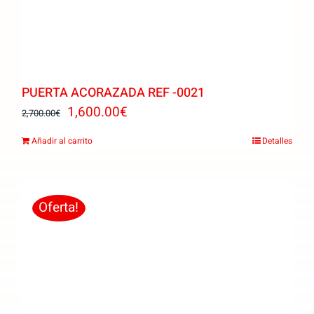
PUERTA ACORAZADA REF -0021
El
El
1,600.00
€
2,700.00
€
precio
precio
Añadir al carrito
Detalles
original
actual
era:
es:
2,700.00€.
1,600.00€.
Oferta!