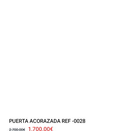
PUERTA ACORAZADA REF -0028
El
El
1,700.00
€
2,700.00
€