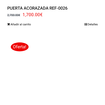
PUERTA ACORAZADA REF-0026
El
El
1,700.00
€
2,700.00
€
precio
precio
Añadir al carrito
Detalles
original
actual
era:
es:
2,700.00€.
1,700.00€.
Oferta!