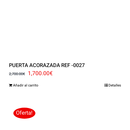
PUERTA ACORAZADA REF -0027
El
El
1,700.00
€
2,700.00
€
precio
precio
Añadir al carrito
Detalles
original
actual
era:
es:
2,700.00€.
1,700.00€.
Oferta!