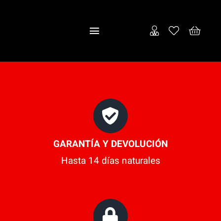
Saltar
al
Toggle
contenido
Navigation
Inicio
Empresa
Puertas
GARANTÍA Y DEVOLUCIÓN
Tienda
Hasta 14 días naturales
Contacto