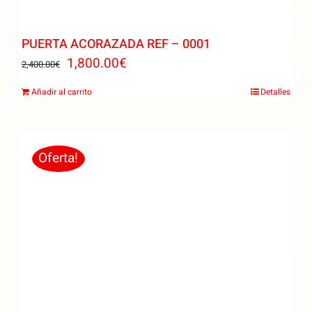
PUERTA ACORAZADA REF – 0001
El
El
1,800.00
€
2,400.00
€
precio
precio
Añadir al carrito
Detalles
original
actual
era:
es:
2,400.00€.
1,800.00€.
Oferta!