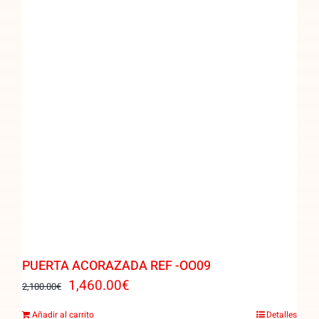
PUERTA ACORAZADA REF -OO09
El
El
1,460.00
€
2,100.00
€
precio
precio
Añadir al carrito
Detalles