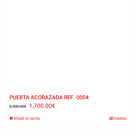
PUERTA ACORAZADA REF -0004
El
El
1,700.00
€
2,300.00
€
precio
precio
Añadir al carrito
Detalles
original
actual