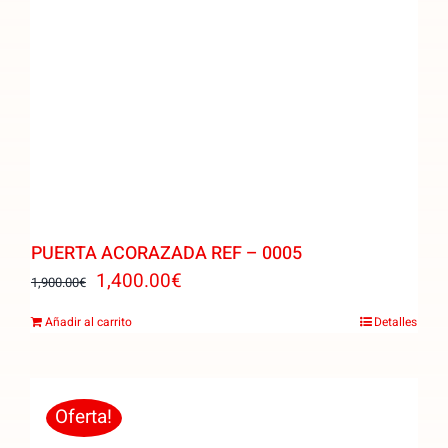
PUERTA ACORAZADA REF – 0005
El
El
1,400.00
€
1,900.00
€
precio
precio
Añadir al carrito
Detalles
original
actual
era:
es:
1,900.00€.
1,400.00€.
Oferta!