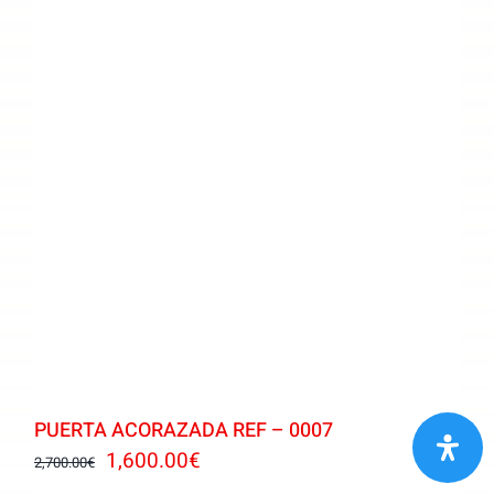
PUERTA ACORAZADA REF – 0007
El
El
1,600.00
€
2,700.00
€