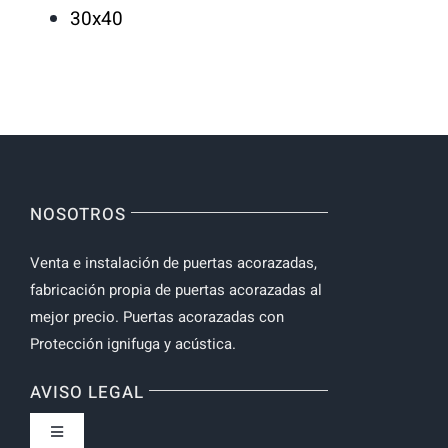
30x40
NOSOTROS
Venta e instalación de puertas acorazadas,
fabricación propia de puertas acorazadas al
mejor precio. Puertas acorazadas con
Protección ignifuga y acústica.
AVISO LEGAL
Toggle