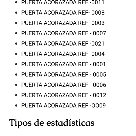
PUERTA ACORAZADA REF -0011
PUERTA ACORAZADA REF- 0008
PUERTA ACORAZADA REF -0003
PUERTA ACORAZADA REF - 0007
PUERTA ACORAZADA REF -0021
PUERTA ACORAZADA REF -0004
PUERTA ACORAZADA REF - 0001
PUERTA ACORAZADA REF - 0005
PUERTA ACORAZADA REF - 0006
PUERTA ACORAZADA REF - 0012
PUERTA ACORAZADA REF -OO09
Tipos de estadísticas