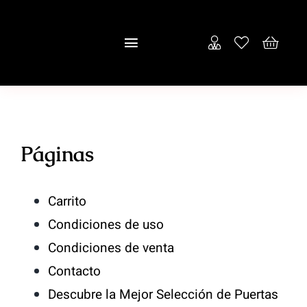
Saltar
al
Toggle
contenido
Navigation
Inicio
Empresa
Páginas
Puertas
Carrito
Tienda
Condiciones de uso
Contacto
Condiciones de venta
Contacto
Descubre la Mejor Selección de Puertas