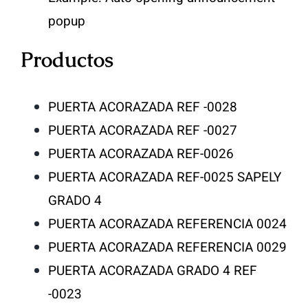
popup
Productos
PUERTA ACORAZADA REF -0028
PUERTA ACORAZADA REF -0027
PUERTA ACORAZADA REF-0026
PUERTA ACORAZADA REF-0025 SAPELY
GRADO 4
PUERTA ACORAZADA REFERENCIA 0024
PUERTA ACORAZADA REFERENCIA 0029
PUERTA ACORAZADA GRADO 4 REF
-0023