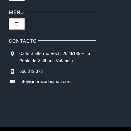
Navigation
Política de privacidad
MENU
Toggle
Condiciones de uso
Navigation
Inicio
CONTACTO
Formas de Pago
Calle Guillermo Roch, 26 46185 – La
Empresa
Pobla de Vallbona Valencia
Gastos de Envío y Plazos entrega
656 312 373
Puertas
info@acorazadasioan.com
Política de devoluciones y reembolsos
Tienda
Condiciones de venta
Contacto
Ley de cookies