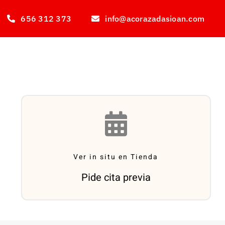
Saltar
656 312 373
info@acorazadasioan.com
al
contenido
Ver in situ en Tienda
Pide cita previa