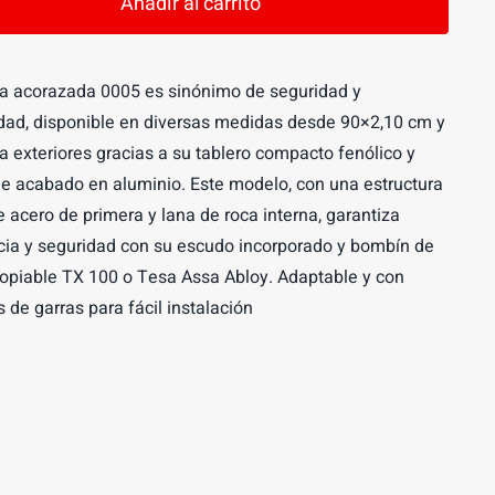
1,900.00€.
1,400.00€.
Añadir al carrito
ad
ta acorazada 0005 es sinónimo de seguridad y
idad, disponible en diversas medidas desde 90×2,10 cm y
a exteriores gracias a su tablero compacto fenólico y
e acabado en aluminio. Este modelo, con una estructura
e acero de primera y lana de roca interna, garantiza
cia y seguridad con su escudo incorporado y bombín de
copiable TX 100 o Tesa Assa Abloy. Adaptable y con
 de garras para fácil instalación