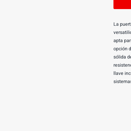
-
0005
cantid
La puer
versatil
apta par
opción d
sólida d
resisten
llave in
sistemas