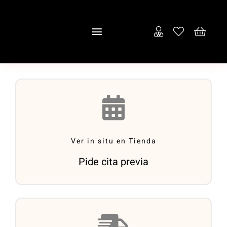
Saltar
al
Toggle
contenido
Navigation
Inicio
Empresa
Puertas
Ver in situ en Tienda
Tienda
Pide cita previa
Contacto