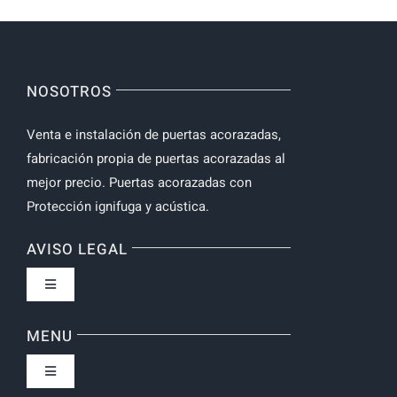
NOSOTROS
Venta e instalación de puertas acorazadas,
fabricación propia de puertas acorazadas al
mejor precio. Puertas acorazadas con
Protección ignifuga y acústica.
AVISO LEGAL
Toggle
Navigation
Política de privacidad
MENU
Toggle
Condiciones de uso