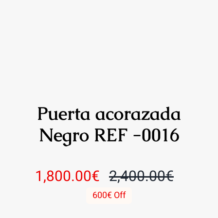
Puerta acorazada
Negro REF -0016
1,800.00
€
2,400.00
€
El
El
600€ Off
precio
precio