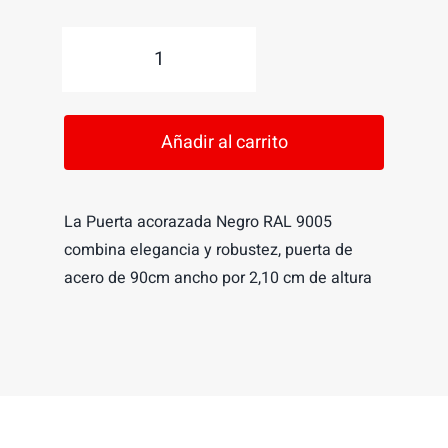
origina
actual
Puerta
era:
es:
acorazada
2,400.
1,800.
Negro
Añadir al carrito
REF
-0016
cantidad
La Puerta acorazada Negro RAL 9005
combina elegancia y robustez, puerta de
acero de 90cm ancho por 2,10 cm de altura