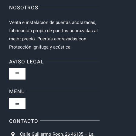
NOSOTROS
Venta e instalación de puertas acorazadas,
fabricación propia de puertas acorazadas al
mejor precio. Puertas acorazadas con
Protección ignifuga y acústica.
AVISO LEGAL
Toggle
Navigation
Política de privacidad
MENU
Toggle
Condiciones de uso
Navigation
Inicio
CONTACTO
Formas de Pago
Calle Guillermo Roch, 26 46185 – La