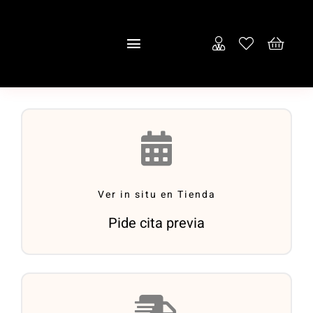
Saltar
al
Toggle
contenido
Navigation
Inicio
Empresa
Puertas
Ver in situ en Tienda
Tienda
Pide cita previa
Contacto