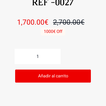
REF -0027
1,700.00
€
2,700.00
€
El
El
1000€ Off
precio
precio
origina
actual
PUERTA
era:
es:
ACORAZADA
2,700.
1,700.
REF
Añadir al carrito
-0027
cantidad