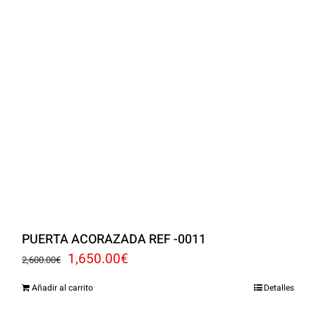
PUERTA ACORAZADA REF -0011
El
El
1,650.00
€
2,600.00
€
precio
precio
Añadir al carrito
Detalles
original
actual