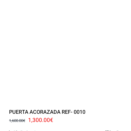
PUERTA ACORAZADA REF- 0010
El
El
1,300.00
€
1,600.00
€
precio
precio