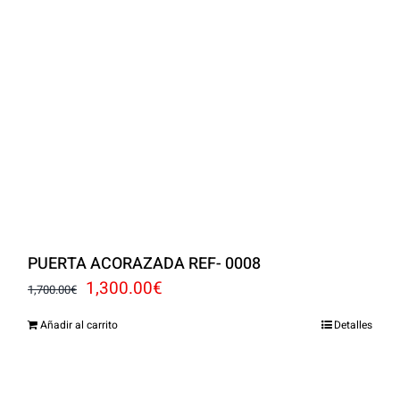
PUERTA ACORAZADA REF- 0008
El
El
1,300.00
€
1,700.00
€
precio
precio
Añadir al carrito
Detalles
original
actual
era:
es: