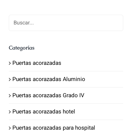
1,700.00€.
1,300.00€.
Categorías
Puertas acorazadas
Puertas acorazadas Aluminio
Puertas acorazadas Grado IV
Puertas acorazadas hotel
Puertas acorazadas para hospital