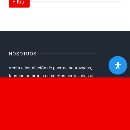
Filtrar
NOSOTROS
Venta e instalación de puertas acorazadas,
fabricación propia de puertas acorazadas al
mejor precio. Puertas acorazadas con
Protección ignifuga y acústica.
AVISO LEGAL
Toggle
Navigation