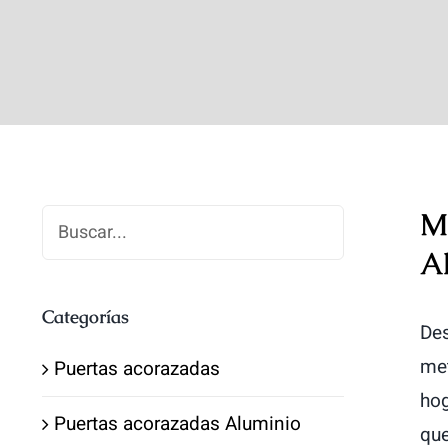
M
A
Categorías
Des
met
Puertas acorazadas
hog
Puertas acorazadas Aluminio
que