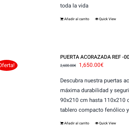
toda la vida
Añadir al carrito
Quick View
PUERTA ACORAZADA REF -0
El
El
1,650.00
€
Oferta!
2,600.00
€
precio
precio
Descubra nuestra puertas a
original
actual
máxima durabilidad y segur
era:
es:
90x210 cm hasta 110x210 cm
2,600.00€.
1,650.00€
tablero compacto fenólic
Añadir al carrito
Quick View