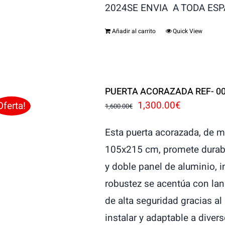
2024SE ENVIA A TODA ES
Añadir al carrito
Quick View
PUERTA ACORAZADA REF- 0
El
El
1,300.00
€
Oferta!
1,600.00
€
precio
precio
Esta puerta acorazada, de 
original
actual
105x215 cm, promete durabil
era:
es:
y doble panel de aluminio, 
1,600.00€.
1,300.00€
robustez se acentúa con lan
de alta seguridad gracias a
instalar y adaptable a diver