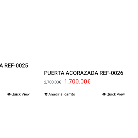
 REF-0025
PUERTA ACORAZADA REF-0026
El
El
1,700.00
€
2,700.00
€
recio
precio
precio
Quick View
Añadir al carrito
Quick View
ctual
original
actual
s:
era:
es:
,500.00€.
2,700.00€.
1,700.00€.