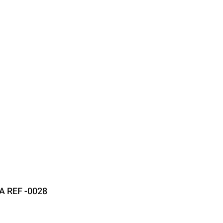
 REF -0028
recio