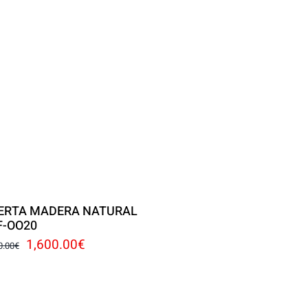
ERTA MADERA NATURAL
F-OO20
El
El
1,600.00
€
0.00
€
precio
precio
original
actual