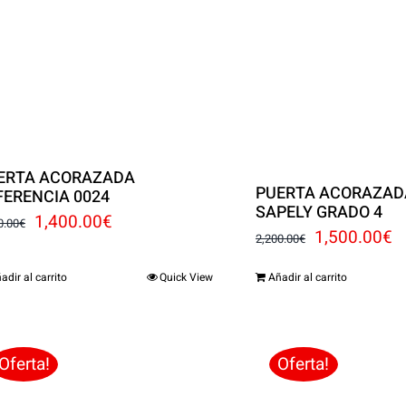
ERTA ACORAZADA
PUERTA ACORAZADA
FERENCIA 0024
SAPELY GRADO 4
El
El
1,400.00
€
0.00
€
El
El
1,500.00
€
2,200.00
€
precio
precio
precio
p
adir al carrito
Quick View
Añadir al carrito
original
actual
original
a
era:
es:
era:
e
2,500.00€.
1,400.00€.
2,200.00€.
1
Oferta!
Oferta!