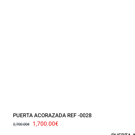
PUERTA ACORAZADA REF -0028
El
El
1,700.00
€
2,700.00
€
precio
precio