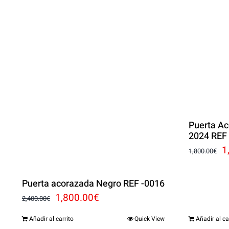
Puerta A
2024 REF
E
1
1,800.00
€
p
Puerta acorazada Negro REF -0016
o
El
El
1,800.00
€
2,400.00
€
e
precio
precio
1
Añadir al carrito
Quick View
Añadir al ca