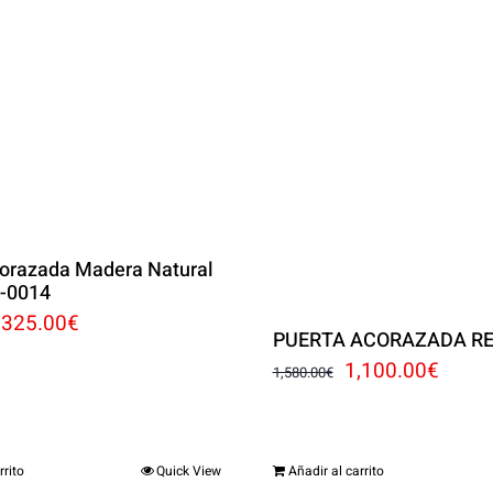
corazada Madera Natural
 -0014
l
El
,325.00
€
PUERTA ACORAZADA RE
recio
precio
El
El
1,100.00
€
1,580.00
€
riginal
actual
precio
preci
ra:
es:
original
actua
,800.00€.
1,325.00€.
rrito
Quick View
Añadir al carrito
era:
es: