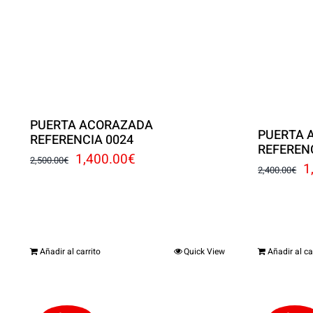
PUERTA ACORAZADA
PUERTA 
REFERENCIA 0024
REFEREN
El
El
1,400.00
€
2,500.00
€
E
1
2,400.00
€
precio
precio
p
original
actual
o
era:
es:
e
2,500.00€.
1,400.00€.
Añadir al carrito
Quick View
Añadir al ca
2