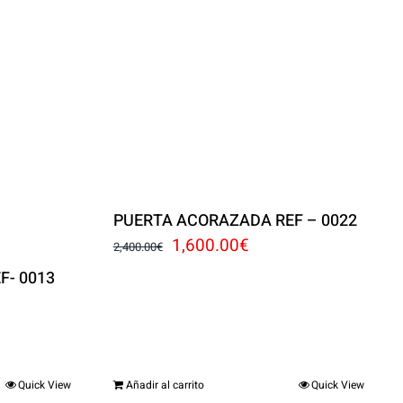
PUERTA ACORAZADA REF – 0022
El
El
1,600.00
€
2,400.00
€
precio
precio
F- 0013
original
actual
o
era:
es:
l
2,400.00€.
1,600.00€.
Quick View
Añadir al carrito
Quick View