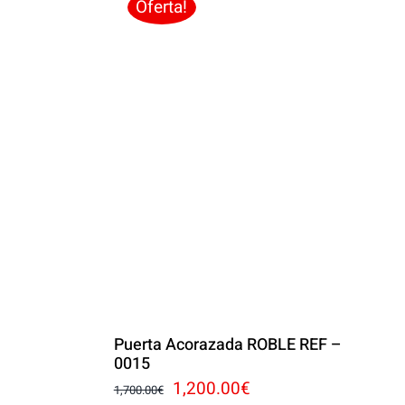
.00€.
Oferta!
Puerta Acorazada ROBLE REF –
0015
El
El
1,200.00
€
1,700.00
€