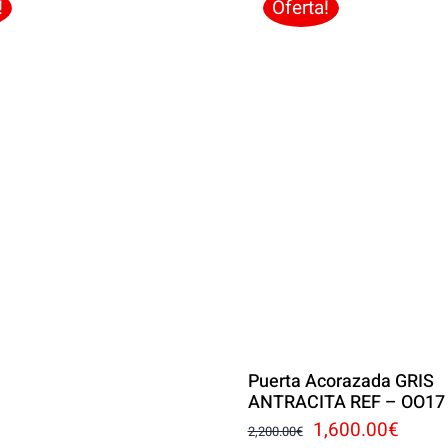
2,650.00€.
1,550
!
Oferta!
Puerta Acorazada GRIS
ANTRACITA REF – OO17
El
El
1,600.00
€
2,200.00
€