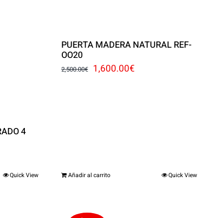
PUERTA MADERA NATURAL REF-
OO20
El
El
1,600.00
€
2,500.00
€
precio
precio
original
actual
era:
es:
ADO 4
2,500.00€.
1,600.00€.
o
Quick View
Añadir al carrito
Quick View
l