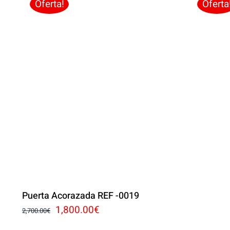
Oferta!
Oferta
Puerta Acorazada REF -0019
El
El
1,800.00
€
2,700.00
€
precio
precio