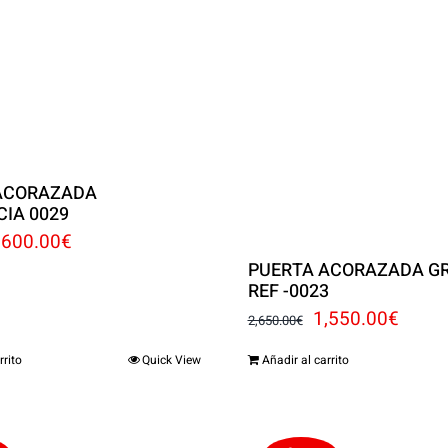
ACORAZADA
CIA 0029
l
El
,600.00
€
PUERTA ACORAZADA GR
recio
precio
REF -0023
riginal
actual
El
El
1,550.00
€
2,650.00
€
ra:
es:
precio
preci
rrito
Quick View
Añadir al carrito
,400.00€.
1,600.00€.
original
actua
era:
es: